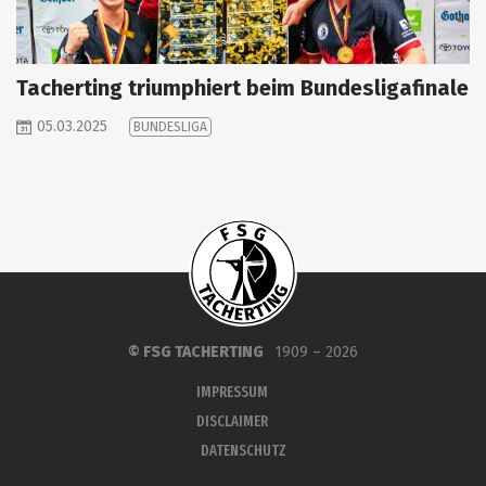
Tacherting triumphiert beim Bundesligafinale
05.03.2025
BUNDESLIGA
© FSG TACHERTING
1909 – 2026
IMPRESSUM
DISCLAIMER
DATENSCHUTZ