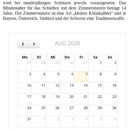
wird bei minderjährigen Schützen jeweils vorausgesetzt. Das
Mindestalter für das Schießen mit dem Zimmerstutzen beträgt 14
Jahre. Der Zimmerstutzen ist eine Art „kleines Kleinkaliber“ und in
Bayern, Österreich, Südtirol und der Schweiz eine Traditionswaffe.
AUG 2026
‹
›
Mo
Di
Mi
Do
Fr
Sa
So
27
28
29
30
31
1
2
3
4
5
6
7
8
9
10
11
12
13
14
15
16
17
18
19
20
21
22
23
24
25
26
27
28
29
30
31
1
2
3
4
5
6